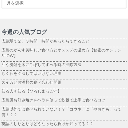
今週の人気ブログ
広島駅で２、３時間 時間があったらできること
広島のがんす美味しい食べ方とオススメの温め方【秘密のケンミン
SHOW】
油や洗剤を床にこぼしてすべる時の掃除方法
ちくわを冷凍してはいけない理由
スイカとお酒類の食べ合わせ問題
知る人ぞ知る【ひろしまっこ汁】
広島風お好み焼きをヘラを使って鉄板で上手に食べるコツ
広島以外では食べられていない！？「コウネ」に「やおぎも」って
何！？？
英語のしりとりはどうなったら負けか知ってる？？