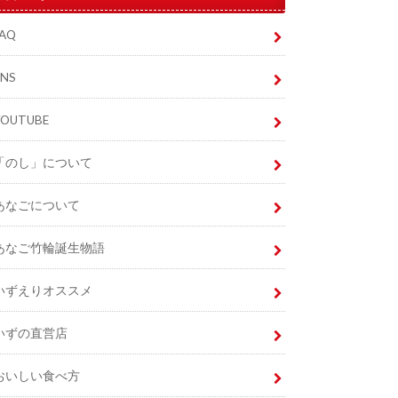
FAQ
SNS
YOUTUBE
「のし」について
あなごについて
あなご竹輪誕生物語
いずえりオススメ
いずの直営店
おいしい食べ方