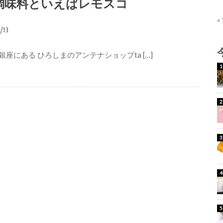
調味料といえばレモスコ
«
2/13
座にある ひろしまのアンテナショップta […]