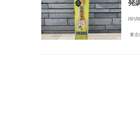
発
2021/0
東京銀
広島の土産&名産品