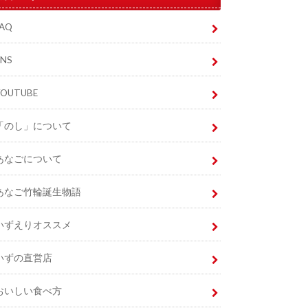
FAQ
SNS
YOUTUBE
「のし」について
あなごについて
あなご竹輪誕生物語
いずえりオススメ
いずの直営店
おいしい食べ方