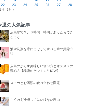
22
23
24
25
26
27
28
 1月
3月 »
今週の人気記事
広島駅で２、３時間 時間があったらでき
ること
油や洗剤を床にこぼしてすべる時の掃除方
法
広島のがんす美味しい食べ方とオススメの
温め方【秘密のケンミンSHOW】
スイカとお酒類の食べ合わせ問題
ちくわを冷凍してはいけない理由