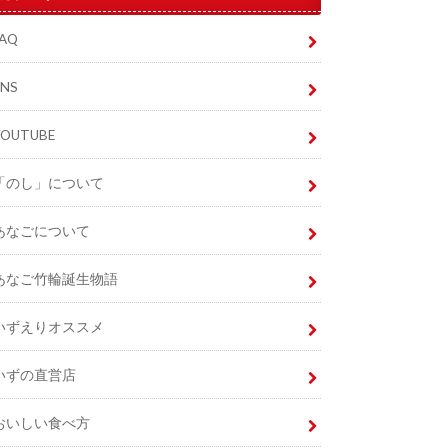
FAQ
SNS
YOUTUBE
「のし」について
あなごについて
あなご竹輪誕生物語
いずえりオススメ
いずの直営店
おいしい食べ方