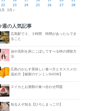
22
23
24
25
26
27
28
 1月
3月 »
今週の人気記事
広島駅で２、３時間 時間があったらでき
ること
油や洗剤を床にこぼしてすべる時の掃除方
法
広島のがんす美味しい食べ方とオススメの
温め方【秘密のケンミンSHOW】
スイカとお酒類の食べ合わせ問題
知る人ぞ知る【ひろしまっこ汁】