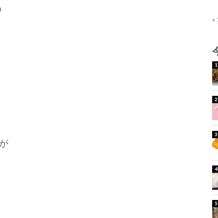
の
«
法が
ら