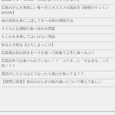
広島のがんす美味しい食べ方とオススメの温め方【秘密のケンミン
SHOW】
油や洗剤を床にこぼしてすべる時の掃除方法
スイカとお酒類の食べ合わせ問題
ちくわを冷凍してはいけない理由
知る人ぞ知る【ひろしまっこ汁】
広島風お好み焼きをヘラを使って鉄板で上手に食べるコツ
広島以外では食べられていない！？「コウネ」に「やおぎも」って
何！？？
英語のしりとりはどうなったら負けか知ってる？？
【質問に回答】各社のがんすの味の違いについて教えて欲しい