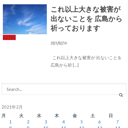
これ以上大きな被害が
出ないことを 広島から
祈っております
ブログ
2021/02/14
これ以上大きな被害が 出ないことを
広島から祈 […]
2021年2月
月
火
水
木
金
土
日
1
2
3
4
5
6
7
8
9
10
11
12
13
14