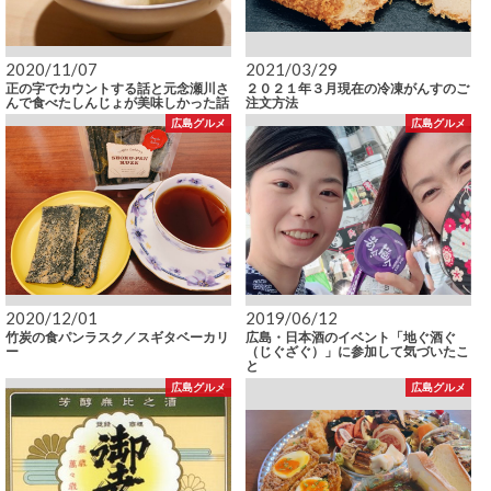
2020/11/07
2021/03/29
正の字でカウントする話と元念瀬川さ
２０２１年３月現在の冷凍がんすのご
んで食べたしんじょが美味しかった話
注文方法
広島グルメ
広島グルメ
2020/12/01
2019/06/12
竹炭の食パンラスク／スギタベーカリ
広島・日本酒のイベント「地ぐ酒ぐ
ー
（じぐざぐ）」に参加して気づいたこ
と
広島グルメ
広島グルメ