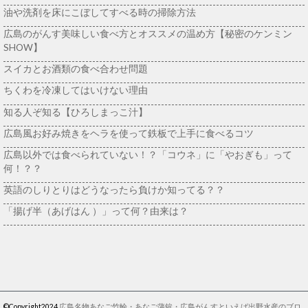
油や洗剤を床にこぼしてすべる時の掃除方法
広島のがんす美味しい食べ方とオススメの温め方【秘密のケンミン
SHOW】
スイカとお酒類の食べ合わせ問題
ちくわを冷凍してはいけない理由
知る人ぞ知る【ひろしまっこ汁】
広島風お好み焼きをヘラを使って鉄板で上手に食べるコツ
広島以外では食べられていない！？「コウネ」に「やおぎも」って
何！？？
英語のしりとりはどうなったら負けか知ってる？？
「揚げ半（あげはん ）」って何？由来は？
©Copyright2024
広島名物あなご竹輪・あなご蒲鉾・広島がんすといえば出野水産のブロ