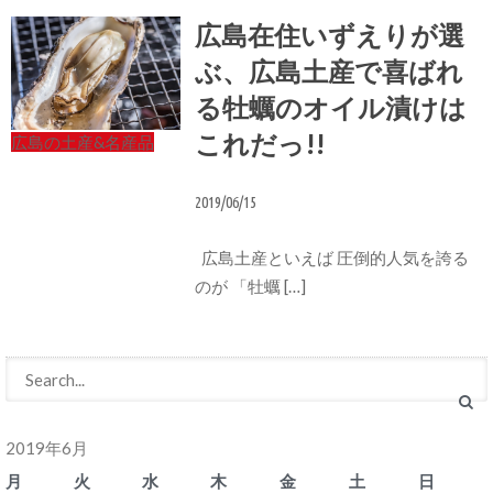
広島在住いずえりが選
ぶ、広島土産で喜ばれ
る牡蠣のオイル漬けは
これだっ!!
広島の土産&名産品
2019/06/15
広島土産といえば 圧倒的人気を誇る
のが 「牡蠣 […]
2019年6月
月
火
水
木
金
土
日