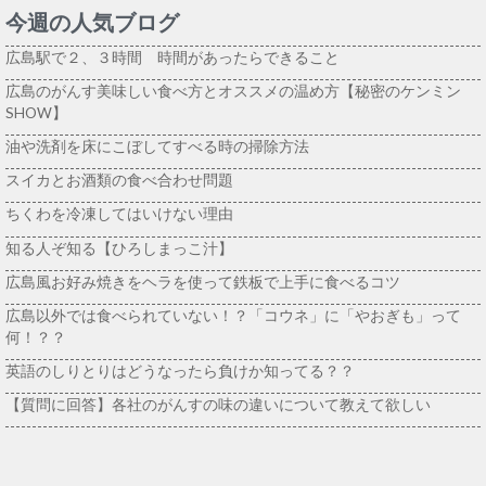
今週の人気ブログ
広島駅で２、３時間 時間があったらできること
広島のがんす美味しい食べ方とオススメの温め方【秘密のケンミン
SHOW】
油や洗剤を床にこぼしてすべる時の掃除方法
スイカとお酒類の食べ合わせ問題
ちくわを冷凍してはいけない理由
知る人ぞ知る【ひろしまっこ汁】
広島風お好み焼きをヘラを使って鉄板で上手に食べるコツ
広島以外では食べられていない！？「コウネ」に「やおぎも」って
何！？？
英語のしりとりはどうなったら負けか知ってる？？
【質問に回答】各社のがんすの味の違いについて教えて欲しい