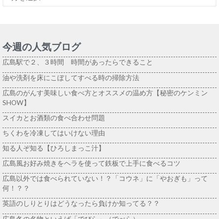
今週の人気ブログ
広島駅で２、３時間 時間があったらできること
油や洗剤を床にこぼしてすべる時の掃除方法
広島のがんす美味しい食べ方とオススメの温め方【秘密のケンミン
SHOW】
スイカとお酒類の食べ合わせ問題
ちくわを冷凍してはいけない理由
知る人ぞ知る【ひろしまっこ汁】
広島風お好み焼きをヘラを使って鉄板で上手に食べるコツ
広島以外では食べられていない！？「コウネ」に「やおぎも」って
何！？？
英語のしりとりはどうなったら負けか知ってる？？
広島冬の名物といえば「でびら」（でべら）