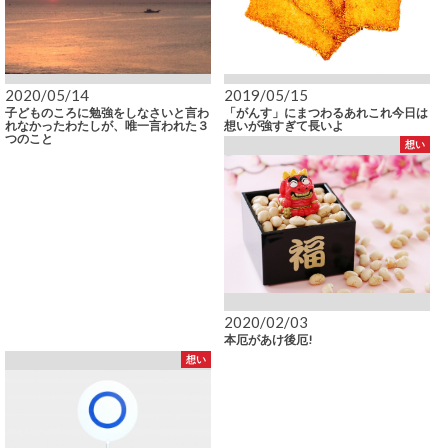
2020/05/14
2019/05/15
子どものころに勉強をしなさいと言わ
「がんす」にまつわるあれこれ今日は
れなかったわたしが、唯一言われた３
想いが強すぎて長いよ
つのこと
想い
2020/02/03
本厄があけ後厄!
想い