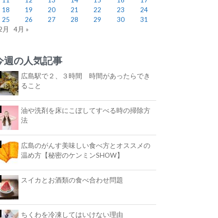
18
19
20
21
22
23
24
25
26
27
28
29
30
31
 2月
4月 »
今週の人気記事
広島駅で２、３時間 時間があったらでき
ること
油や洗剤を床にこぼしてすべる時の掃除方
法
広島のがんす美味しい食べ方とオススメの
温め方【秘密のケンミンSHOW】
スイカとお酒類の食べ合わせ問題
ちくわを冷凍してはいけない理由