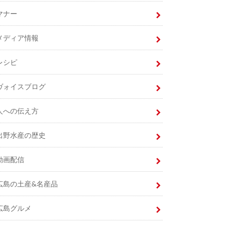
マナー
メディア情報
レシピ
ヴォイスブログ
人への伝え方
出野水産の歴史
動画配信
広島の土産&名産品
広島グルメ