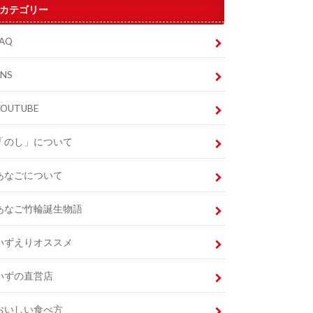
カテゴリー
FAQ
SNS
YOUTUBE
「のし」について
あなごについて
あなご竹輪誕生物語
いずえりオススメ
いずの直営店
おいしい食べ方