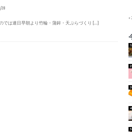
3/28
«
のでは連日早朝より竹輪・蒲鉾・天ぷらづくり […]