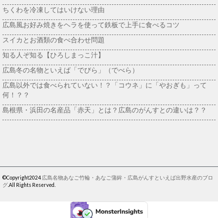
ちくわを冷凍してはいけない理由
広島風お好み焼きをヘラを使って鉄板で上手に食べるコツ
スイカとお酒類の食べ合わせ問題
知る人ぞ知る【ひろしまっこ汁】
広島冬の名物といえば「でびら」（でべら）
広島以外では食べられていない！？「コウネ」に「やおぎも」って
何！？？
島根県・浜田の名産品「赤天」とは？広島のがんすとの違いは？？
©Copyright2024
広島名物あなご竹輪・あなご蒲鉾・広島がんすといえば出野水産のブロ
グ
.All Rights Reserved.