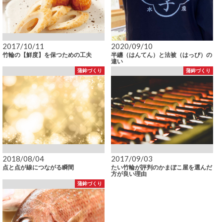
2017/10/11
2020/09/10
竹輪の【鮮度】を保つための工夫
半纏（はんてん）と法被（はっぴ）の
違い
蒲鉾づくり
蒲鉾づくり
2018/08/04
2017/09/03
点と点が線につながる瞬間
たい竹輪が評判のかまぼこ屋を選んだ
方が良い理由
蒲鉾づくり