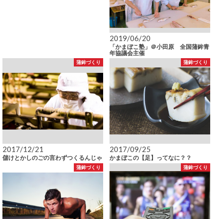
2019/06/20
「かまぼこ塾」＠小田原 全国蒲鉾青
年協議会主催
蒲鉾づくり
蒲鉾づくり
2017/12/21
2017/09/25
儲けとかしのごの言わずつくるんじゃ
かまぼこの【足】ってなに？？
蒲鉾づくり
蒲鉾づくり