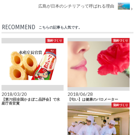
広島が日本のシチリアって呼ばれる理由
RECOMMEND
こちらの記事も人気です。
蒲鉾づくり
蒲鉾づくり
2018/03/20
2018/06/28
【第70回全国かまぼこ品評会】で水
【匂い】は健康のバロメーター
産庁長官賞
蒲鉾づくり