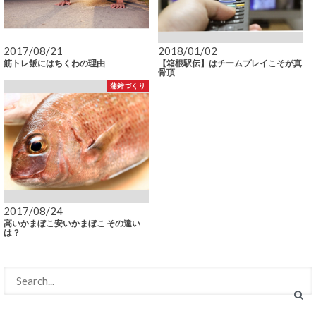
2017/08/21
2018/01/02
筋トレ飯にはちくわの理由
【箱根駅伝】はチームプレイこそが真
骨頂
蒲鉾づくり
2017/08/24
高いかまぼこ安いかまぼこ その違い
は？