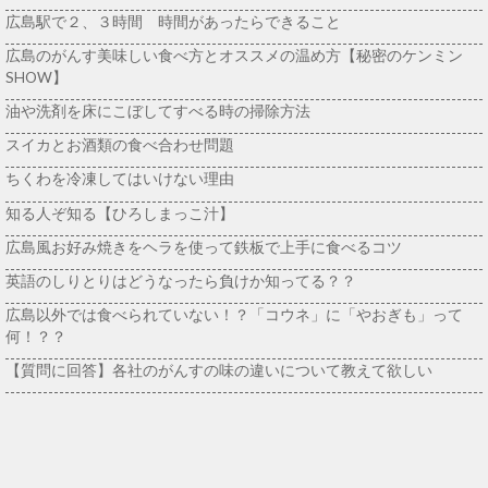
広島駅で２、３時間 時間があったらできること
広島のがんす美味しい食べ方とオススメの温め方【秘密のケンミン
SHOW】
油や洗剤を床にこぼしてすべる時の掃除方法
スイカとお酒類の食べ合わせ問題
ちくわを冷凍してはいけない理由
知る人ぞ知る【ひろしまっこ汁】
広島風お好み焼きをヘラを使って鉄板で上手に食べるコツ
英語のしりとりはどうなったら負けか知ってる？？
広島以外では食べられていない！？「コウネ」に「やおぎも」って
何！？？
【質問に回答】各社のがんすの味の違いについて教えて欲しい