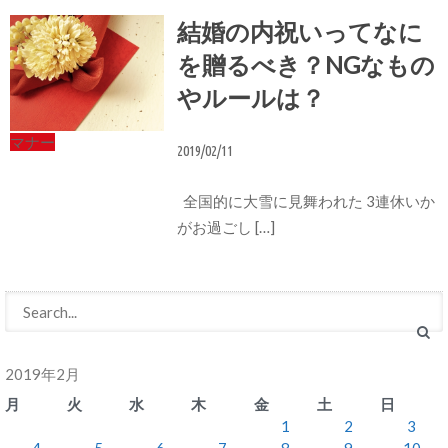
結婚の内祝いってなに
を贈るべき？NGなもの
やルールは？
マナー
2019/02/11
全国的に大雪に見舞われた 3連休いか
がお過ごし […]
2019年2月
月
火
水
木
金
土
日
1
2
3
4
5
6
7
8
9
10