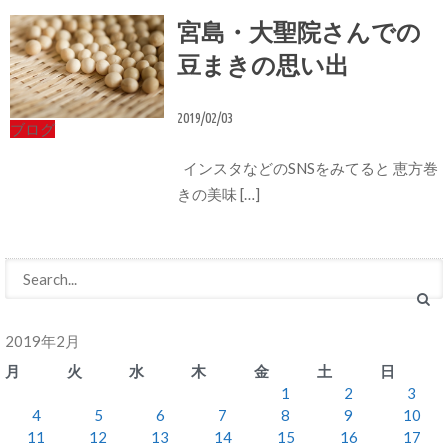
宮島・大聖院さんでの
豆まきの思い出
2019/02/03
ブログ
インスタなどのSNSをみてると 恵方巻
きの美味 […]
2019年2月
月
火
水
木
金
土
日
1
2
3
4
5
6
7
8
9
10
11
12
13
14
15
16
17