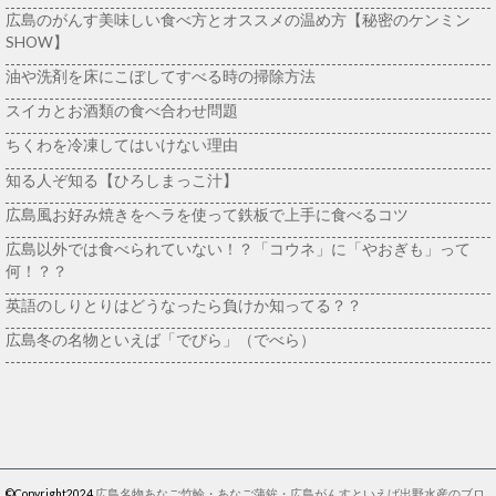
広島のがんす美味しい食べ方とオススメの温め方【秘密のケンミン
SHOW】
油や洗剤を床にこぼしてすべる時の掃除方法
スイカとお酒類の食べ合わせ問題
ちくわを冷凍してはいけない理由
知る人ぞ知る【ひろしまっこ汁】
広島風お好み焼きをヘラを使って鉄板で上手に食べるコツ
広島以外では食べられていない！？「コウネ」に「やおぎも」って
何！？？
英語のしりとりはどうなったら負けか知ってる？？
広島冬の名物といえば「でびら」（でべら）
©Copyright2024
広島名物あなご竹輪・あなご蒲鉾・広島がんすといえば出野水産のブロ