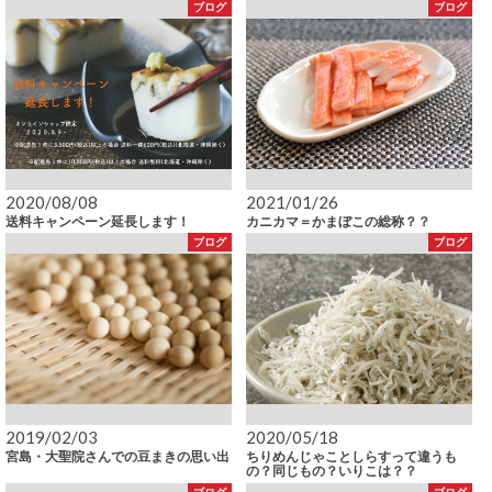
ブログ
ブログ
2020/08/08
2021/01/26
送料キャンペーン延長します！
カニカマ＝かまぼこの総称？？
ブログ
ブログ
2019/02/03
2020/05/18
宮島・大聖院さんでの豆まきの思い出
ちりめんじゃことしらすって違うも
の？同じもの？いりこは？？
ブログ
ブログ