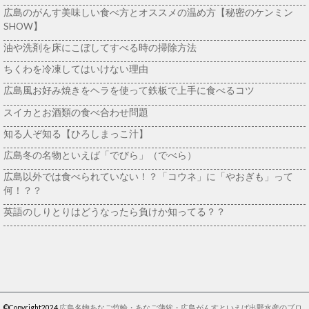
広島のがんす美味しい食べ方とオススメの温め方【秘密のケンミン
SHOW】
油や洗剤を床にこぼしてすべる時の掃除方法
ちくわを冷凍してはいけない理由
広島風お好み焼きをヘラを使って鉄板で上手に食べるコツ
スイカとお酒類の食べ合わせ問題
知る人ぞ知る【ひろしまっこ汁】
広島冬の名物といえば「でびら」（でべら）
広島以外では食べられていない！？「コウネ」に「やおぎも」って
何！？？
英語のしりとりはどうなったら負けか知ってる？？
©Copyright2024
広島名物あなご竹輪・あなご蒲鉾・広島がんすといえば出野水産のブロ