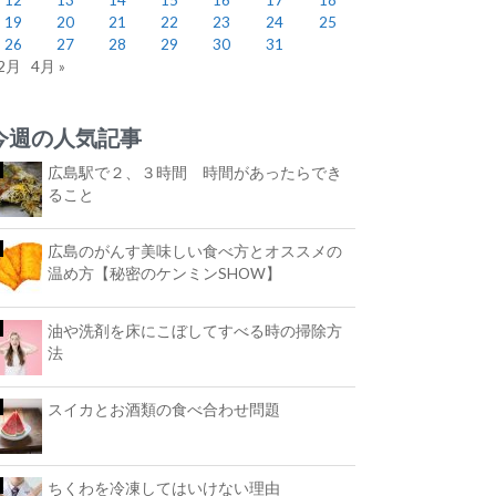
19
20
21
22
23
24
25
26
27
28
29
30
31
 2月
4月 »
今週の人気記事
広島駅で２、３時間 時間があったらでき
ること
広島のがんす美味しい食べ方とオススメの
温め方【秘密のケンミンSHOW】
油や洗剤を床にこぼしてすべる時の掃除方
法
スイカとお酒類の食べ合わせ問題
ちくわを冷凍してはいけない理由