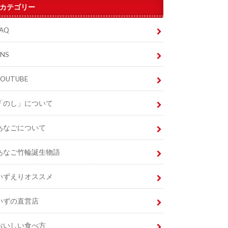
カテゴリー
FAQ
SNS
YOUTUBE
「のし」について
あなごについて
あなご竹輪誕生物語
いずえりオススメ
いずの直営店
おいしい食べ方