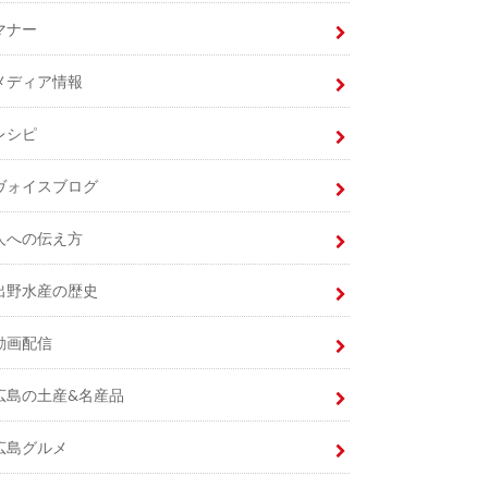
マナー
メディア情報
レシピ
ヴォイスブログ
人への伝え方
出野水産の歴史
動画配信
広島の土産&名産品
広島グルメ