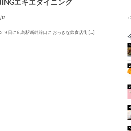
ININGエキエダイニング
3/12
«
２９日に広島駅新幹線口に おっきな飲食店街 […]