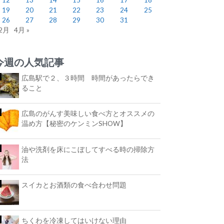
19
20
21
22
23
24
25
26
27
28
29
30
31
 2月
4月 »
今週の人気記事
広島駅で２、３時間 時間があったらでき
ること
広島のがんす美味しい食べ方とオススメの
温め方【秘密のケンミンSHOW】
油や洗剤を床にこぼしてすべる時の掃除方
法
スイカとお酒類の食べ合わせ問題
ちくわを冷凍してはいけない理由