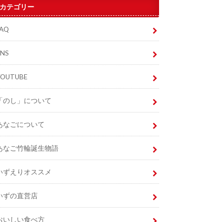
カテゴリー
FAQ
SNS
YOUTUBE
「のし」について
あなごについて
あなご竹輪誕生物語
いずえりオススメ
いずの直営店
おいしい食べ方