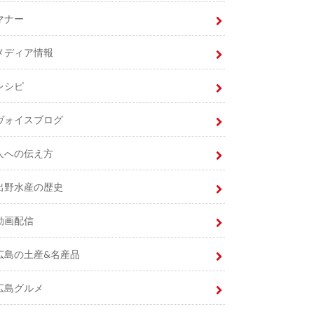
マナー
メディア情報
レシピ
ヴォイスブログ
人への伝え方
出野水産の歴史
動画配信
広島の土産&名産品
広島グルメ