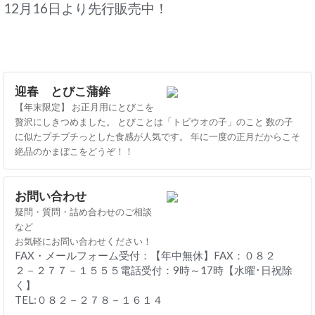
12月16日より
先行販売中！
迎春 とびこ蒲鉾
【年末限定】 お正月用にとびこを
贅沢にしきつめました。 とびことは「トビウオの子」のこと 数の子
に似たプチプチっとした食感が人気です。 年に一度の正月だからこそ
絶品のかまぼこをどうぞ！！
お問い合わせ
疑問・質問・詰め合わせのご相談
など
お気軽にお問い合わせください！
FAX・メールフォーム受付：【年中無休】FAX：０８２
２－２７７－１５５５電話受付：9時～17時【水曜･日祝除
く】
TEL:０８２－２７８－１６１４