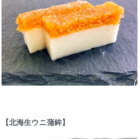
【北海生ウニ蒲鉾】