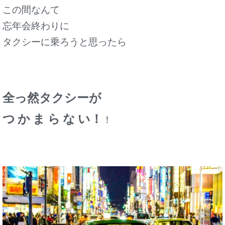
この間なんて
忘年会終わりに
タクシーに乗ろうと思ったら
全っ然タクシーが
つ か ま ら な い！
！