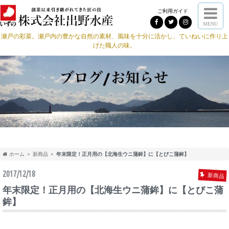
ご利用ガイド
MENU
瀬戸の彩菜。瀬戸内の豊かな自然の素材、風味を十分に活かし、ていねいに作り上
げた職人の味。
ホーム
新商品
年末限定！正月用の【北海生ウニ蒲鉾】に【とびこ蒲鉾】
2017/12/18
新商品
年末限定！正月用の【北海生ウニ蒲鉾】に【とびこ蒲
鉾】