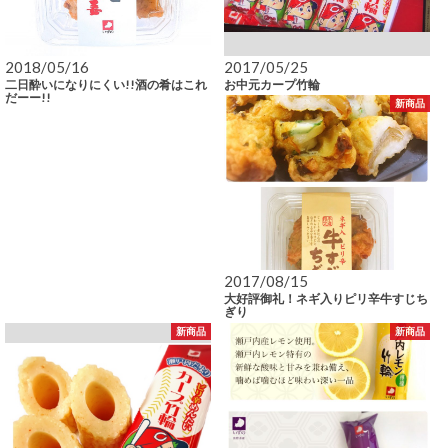
2018/05/16
2017/05/25
二日酔いになりにくい!!酒の肴はこれ
お中元カープ竹輪
だーー!!
新商品
2017/08/15
大好評御礼！ネギ入りピリ辛牛すじち
ぎり
新商品
新商品