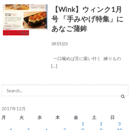
【Wink】ウィンク1月
号 「手みやげ特集」に
あなご蒲鉾
メディア情報
2017/12/23
一口噛めば舌に吸い付く 練りもの
[…]
2017年12月
月
火
水
木
金
土
日
1
2
3
4
5
6
7
8
9
10