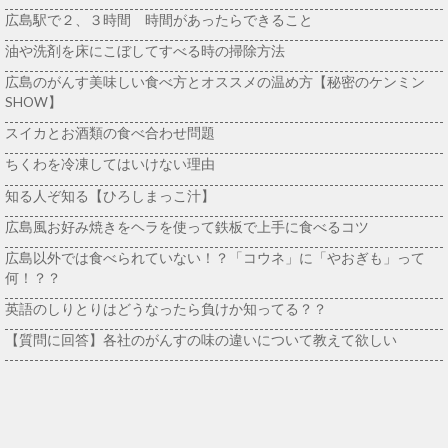
広島駅で２、３時間 時間があったらできること
油や洗剤を床にこぼしてすべる時の掃除方法
広島のがんす美味しい食べ方とオススメの温め方【秘密のケンミン
SHOW】
スイカとお酒類の食べ合わせ問題
ちくわを冷凍してはいけない理由
知る人ぞ知る【ひろしまっこ汁】
広島風お好み焼きをヘラを使って鉄板で上手に食べるコツ
広島以外では食べられていない！？「コウネ」に「やおぎも」って
何！？？
英語のしりとりはどうなったら負けか知ってる？？
【質問に回答】各社のがんすの味の違いについて教えて欲しい