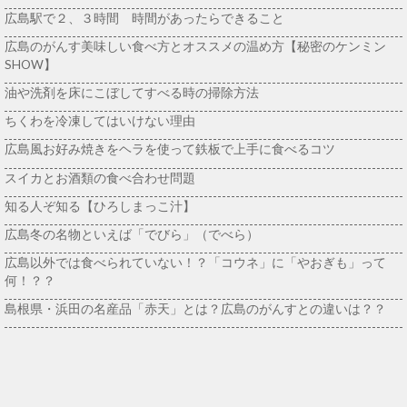
広島駅で２、３時間 時間があったらできること
広島のがんす美味しい食べ方とオススメの温め方【秘密のケンミン
SHOW】
油や洗剤を床にこぼしてすべる時の掃除方法
ちくわを冷凍してはいけない理由
広島風お好み焼きをヘラを使って鉄板で上手に食べるコツ
スイカとお酒類の食べ合わせ問題
知る人ぞ知る【ひろしまっこ汁】
広島冬の名物といえば「でびら」（でべら）
広島以外では食べられていない！？「コウネ」に「やおぎも」って
何！？？
島根県・浜田の名産品「赤天」とは？広島のがんすとの違いは？？