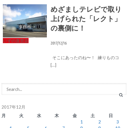
めざましテレビで取り
上げられた「レクト」
の裏側に！
いずの直営店
2017/12/16
そこにあったのね〜！ 練りものコ
[…]
2017年12月
月
火
水
木
金
土
日
1
2
3
4
5
6
7
8
9
10