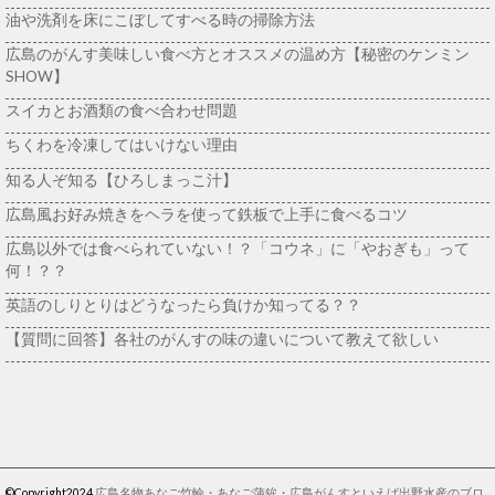
油や洗剤を床にこぼしてすべる時の掃除方法
広島のがんす美味しい食べ方とオススメの温め方【秘密のケンミン
SHOW】
スイカとお酒類の食べ合わせ問題
ちくわを冷凍してはいけない理由
知る人ぞ知る【ひろしまっこ汁】
広島風お好み焼きをヘラを使って鉄板で上手に食べるコツ
広島以外では食べられていない！？「コウネ」に「やおぎも」って
何！？？
英語のしりとりはどうなったら負けか知ってる？？
【質問に回答】各社のがんすの味の違いについて教えて欲しい
©Copyright2024
広島名物あなご竹輪・あなご蒲鉾・広島がんすといえば出野水産のブロ