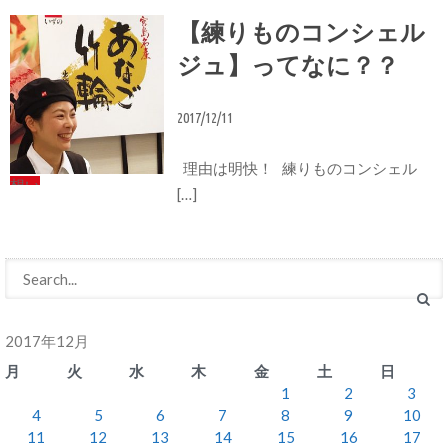
【練りものコンシェル
ジュ】ってなに？？
2017/12/11
理由は明快！ 練りものコンシェル
想い
[…]
2017年12月
月
火
水
木
金
土
日
1
2
3
4
5
6
7
8
9
10
11
12
13
14
15
16
17