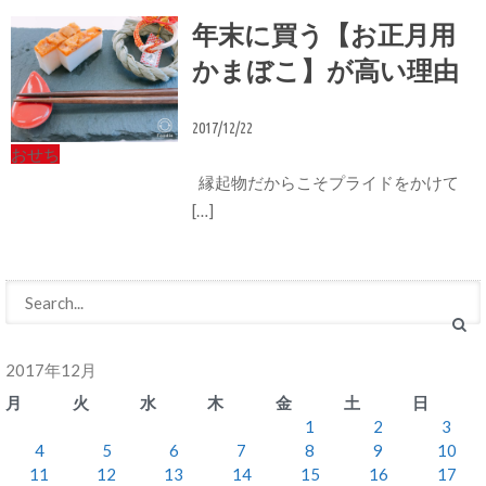
年末に買う【お正月用
かまぼこ】が高い理由
2017/12/22
おせち
縁起物だからこそプライドをかけて
[…]
2017年12月
月
火
水
木
金
土
日
1
2
3
4
5
6
7
8
9
10
11
12
13
14
15
16
17