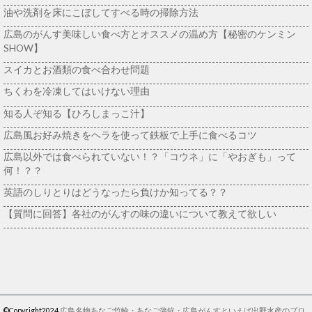
油や洗剤を床にこぼしてすべる時の掃除方法
広島のがんす美味しい食べ方とオススメの温め方【秘密のケンミン
SHOW】
スイカとお酒類の食べ合わせ問題
ちくわを冷凍してはいけない理由
知る人ぞ知る【ひろしまっこ汁】
広島風お好み焼きをヘラを使って鉄板で上手に食べるコツ
広島以外では食べられていない！？「コウネ」に「やおぎも」って
何！？？
英語のしりとりはどうなったら負けか知ってる？？
【質問に回答】各社のがんすの味の違いについて教えて欲しい
©Copyright2024
広島名物あなご竹輪・あなご蒲鉾・広島がんすといえば出野水産のブロ