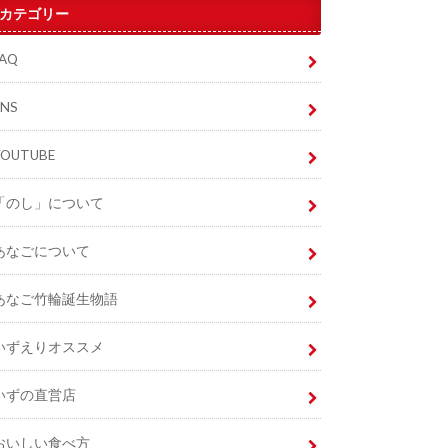
カテゴリー
FAQ
SNS
YOUTUBE
「のし」について
あなごについて
あなご竹輪誕生物語
いずえりオススメ
いずの直営店
おいしい食べ方