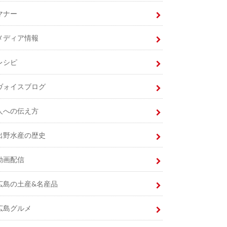
マナー
メディア情報
レシピ
ヴォイスブログ
人への伝え方
出野水産の歴史
動画配信
広島の土産&名産品
広島グルメ