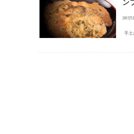
ン
2017/1
手土
広島の土産&名産品