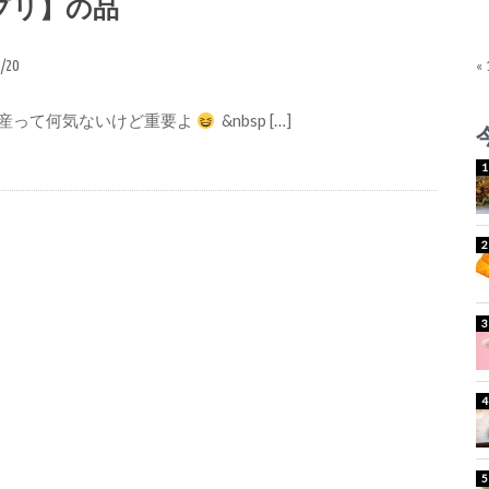
プリ】の品
2/20
«
産って何気ないけど重要よ
&nbsp […]