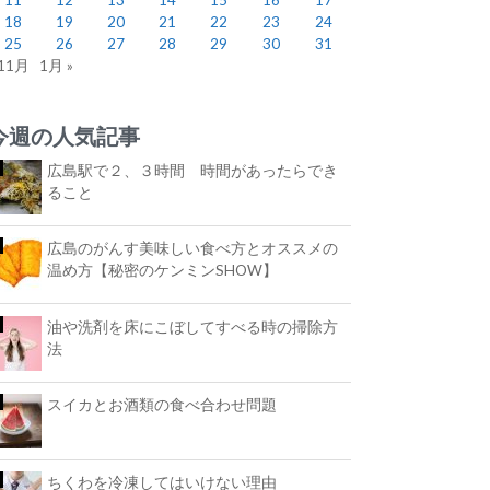
18
19
20
21
22
23
24
25
26
27
28
29
30
31
 11月
1月 »
今週の人気記事
広島駅で２、３時間 時間があったらでき
ること
広島のがんす美味しい食べ方とオススメの
温め方【秘密のケンミンSHOW】
油や洗剤を床にこぼしてすべる時の掃除方
法
スイカとお酒類の食べ合わせ問題
ちくわを冷凍してはいけない理由