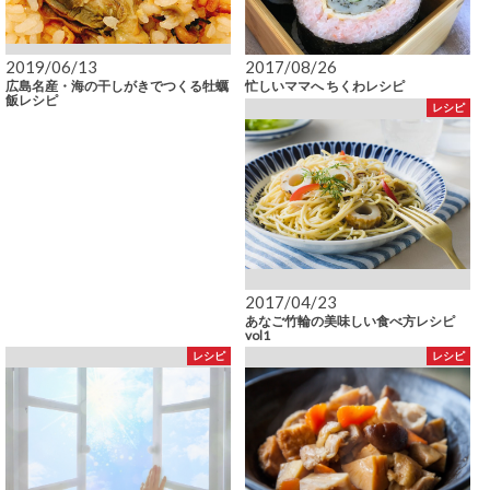
2019/06/13
2017/08/26
広島名産・海の干しがきでつくる牡蠣
忙しいママへ ちくわレシピ
飯レシピ
レシピ
2017/04/23
あなご竹輪の美味しい食べ方レシピ
vol1
レシピ
レシピ