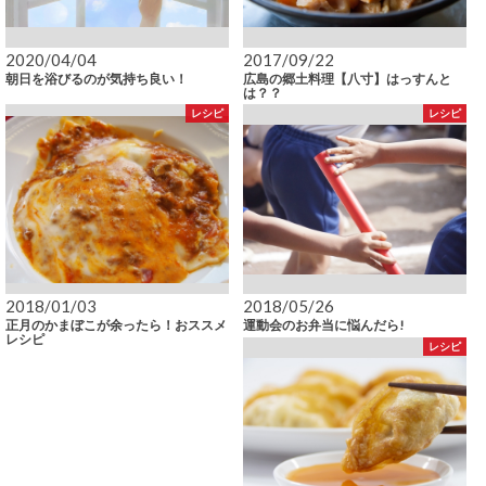
2020/04/04
2017/09/22
朝日を浴びるのが気持ち良い！
広島の郷土料理【八寸】はっすんと
は？？
レシピ
レシピ
2018/01/03
2018/05/26
正月のかまぼこが余ったら！おススメ
運動会のお弁当に悩んだら!
レシピ
レシピ