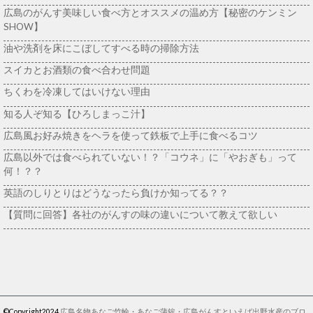
広島のがんす美味しい食べ方とオススメの温め方【秘密のケンミン
SHOW】
油や洗剤を床にこぼしてすべる時の掃除方法
スイカとお酒類の食べ合わせ問題
ちくわを冷凍してはいけない理由
知る人ぞ知る【ひろしまっこ汁】
広島風お好み焼きをヘラを使って鉄板で上手に食べるコツ
広島以外では食べられていない！？「コウネ」に「やおぎも」って
何！？？
英語のしりとりはどうなったら負けか知ってる？？
【質問に回答】各社のがんすの味の違いについて教えて欲しい
©Copyright2024
広島名物あなご竹輪・あなご蒲鉾・広島がんすといえば出野水産のブロ