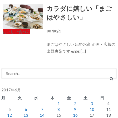
カラダに嬉しい「まご
はやさしい」
2017/06/23
おいしい食べ方
まごはやさしい 出野水産 企画・広報の
出野恵梨です &nbs […]
2017年6月
月
火
水
木
金
土
日
1
2
3
4
5
6
7
8
9
10
11
12
13
14
15
16
17
18