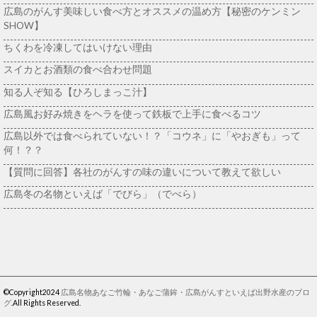
広島のがんす美味しい食べ方とオススメの温め方【秘密のケンミン
SHOW】
ちくわを冷凍してはいけない理由
スイカとお酒類の食べ合わせ問題
知る人ぞ知る【ひろしまっこ汁】
広島風お好み焼きをヘラを使って鉄板で上手に食べるコツ
広島以外では食べられていない！？「コウネ」に「やおぎも」って
何！？？
【質問に回答】各社のがんすの味の違いについて教えて欲しい
広島冬の名物といえば「でびら」（でべら）
©Copyright2024
広島名物あなご竹輪・あなご蒲鉾・広島がんすといえば出野水産のブロ
グ
.All Rights Reserved.