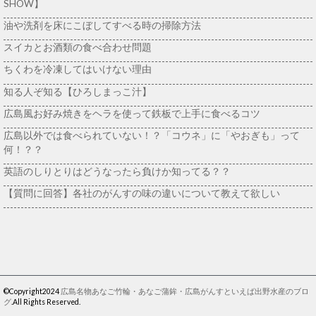
SHOW】
油や洗剤を床にこぼしてすべる時の掃除方法
スイカとお酒類の食べ合わせ問題
ちくわを冷凍してはいけない理由
知る人ぞ知る【ひろしまっこ汁】
広島風お好み焼きをヘラを使って鉄板で上手に食べるコツ
広島以外では食べられていない！？「コウネ」に「やおぎも」って
何！？？
英語のしりとりはどうなったら負けか知ってる？？
【質問に回答】各社のがんすの味の違いについて教えて欲しい
©Copyright2024
広島名物あなご竹輪・あなご蒲鉾・広島がんすといえば出野水産のブロ
グ
.All Rights Reserved.