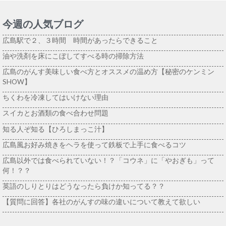
今週の人気ブログ
広島駅で２、３時間 時間があったらできること
油や洗剤を床にこぼしてすべる時の掃除方法
広島のがんす美味しい食べ方とオススメの温め方【秘密のケンミン
SHOW】
ちくわを冷凍してはいけない理由
スイカとお酒類の食べ合わせ問題
知る人ぞ知る【ひろしまっこ汁】
広島風お好み焼きをヘラを使って鉄板で上手に食べるコツ
広島以外では食べられていない！？「コウネ」に「やおぎも」って
何！？？
英語のしりとりはどうなったら負けか知ってる？？
【質問に回答】各社のがんすの味の違いについて教えて欲しい