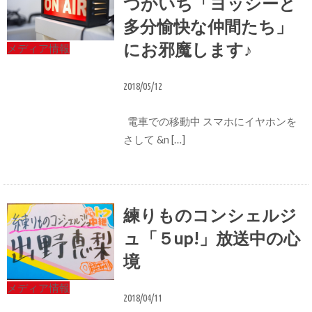
つかいち「ヨッシーと
多分愉快な仲間たち」
にお邪魔します♪
メディア情報
2018/05/12
電車での移動中 スマホにイヤホンを
さして &n […]
練りものコンシェルジ
ュ「５up!」放送中の心
境
メディア情報
2018/04/11