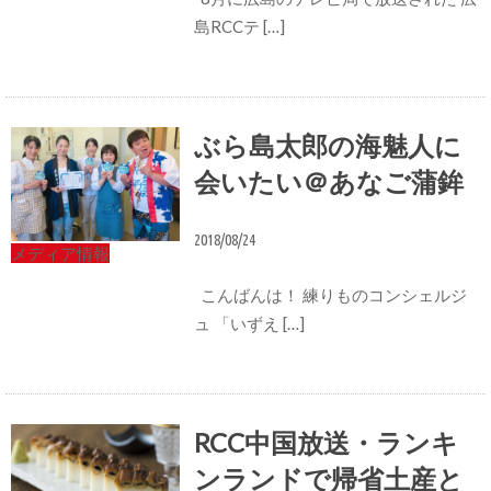
島RCCテ […]
ぶら島太郎の海魅人に
会いたい＠あなご蒲鉾
2018/08/24
メディア情報
こんばんは！ 練りものコンシェルジ
ュ 「いずえ […]
RCC中国放送・ランキ
ンランドで帰省土産と