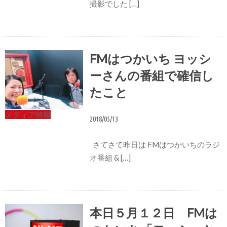
撮影でした […]
FMはつかいち ヨッシ
ーさんの番組で確信し
たこと
メディア情報
2018/05/13
さてさて昨日は FMはつかいちのラジ
オ番組 & […]
本日５月１２日 FMは