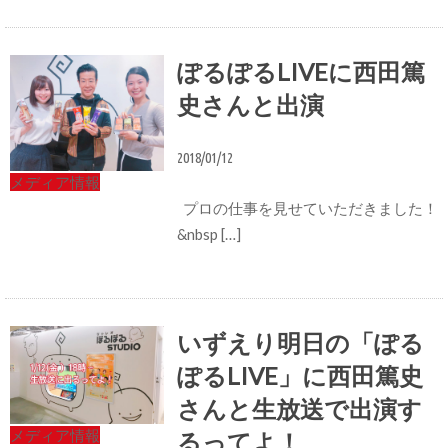
ぽるぽるLIVEに西田篤
史さんと出演
2018/01/12
メディア情報
プロの仕事を見せていただきました！
&nbsp […]
いずえり明日の「ぽる
ぽるLIVE」に西田篤史
さんと生放送で出演す
メディア情報
るってよ！