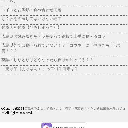
SHOW】
スイカとお酒類の食べ合わせ問題
ちくわを冷凍してはいけない理由
知る人ぞ知る【ひろしまっこ汁】
広島風お好み焼きをヘラを使って鉄板で上手に食べるコツ
広島以外では食べられていない！？「コウネ」に「やおぎも」って
何！？？
英語のしりとりはどうなったら負けか知ってる？？
「揚げ半（あげはん ）」って何？由来は？
©Copyright2024
広島名物あなご竹輪・あなご蒲鉾・広島がんすといえば出野水産のブロ
グ
.All Rights Reserved.