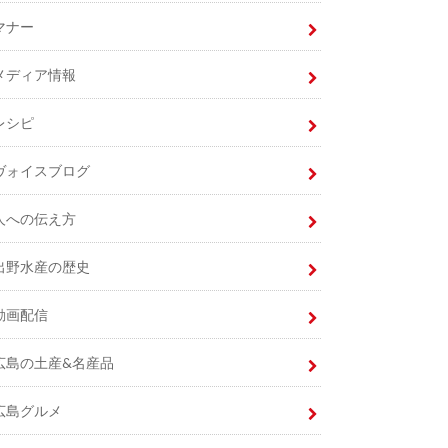
マナー
メディア情報
レシピ
ヴォイスブログ
人への伝え方
出野水産の歴史
動画配信
広島の土産&名産品
広島グルメ