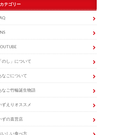
カテゴリー
FAQ
SNS
YOUTUBE
「のし」について
あなごについて
あなご竹輪誕生物語
いずえりオススメ
いずの直営店
おいしい食べ方