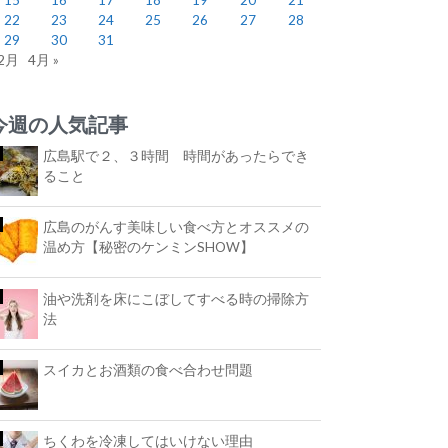
22
23
24
25
26
27
28
29
30
31
 2月
4月 »
今週の人気記事
広島駅で２、３時間 時間があったらでき
ること
広島のがんす美味しい食べ方とオススメの
温め方【秘密のケンミンSHOW】
油や洗剤を床にこぼしてすべる時の掃除方
法
スイカとお酒類の食べ合わせ問題
ちくわを冷凍してはいけない理由