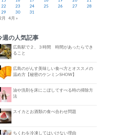
22
23
24
25
26
27
28
29
30
31
 2月
4月 »
今週の人気記事
広島駅で２、３時間 時間があったらでき
ること
広島のがんす美味しい食べ方とオススメの
温め方【秘密のケンミンSHOW】
油や洗剤を床にこぼしてすべる時の掃除方
法
スイカとお酒類の食べ合わせ問題
ちくわを冷凍してはいけない理由