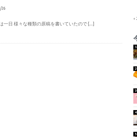
3/26
«
は一日 様々な種類の原稿を書いていたので […]