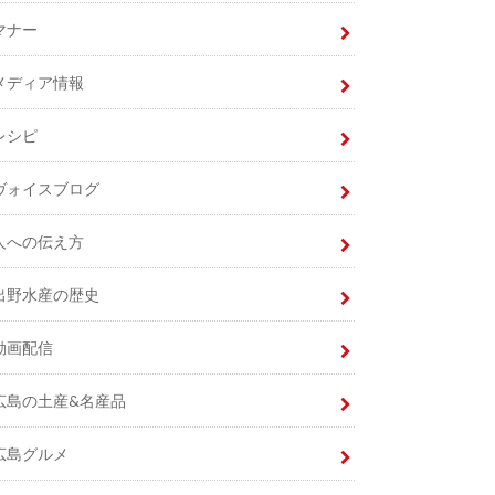
マナー
メディア情報
レシピ
ヴォイスブログ
人への伝え方
出野水産の歴史
動画配信
広島の土産&名産品
広島グルメ