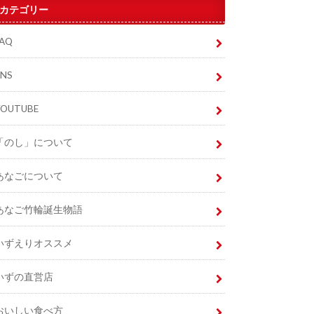
カテゴリー
FAQ
SNS
YOUTUBE
「のし」について
あなごについて
あなご竹輪誕生物語
いずえりオススメ
いずの直営店
おいしい食べ方