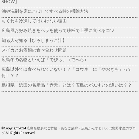
SHOW】
油や洗剤を床にこぼしてすべる時の掃除方法
ちくわを冷凍してはいけない理由
広島風お好み焼きをヘラを使って鉄板で上手に食べるコツ
知る人ぞ知る【ひろしまっこ汁】
スイカとお酒類の食べ合わせ問題
広島冬の名物といえば「でびら」（でべら）
広島以外では食べられていない！？「コウネ」に「やおぎも」って
何！？？
島根県・浜田の名産品「赤天」とは？広島のがんすとの違いは？？
©Copyright2024
広島名物あなご竹輪・あなご蒲鉾・広島がんすといえば出野水産のブロ
グ
.All Rights Reserved.