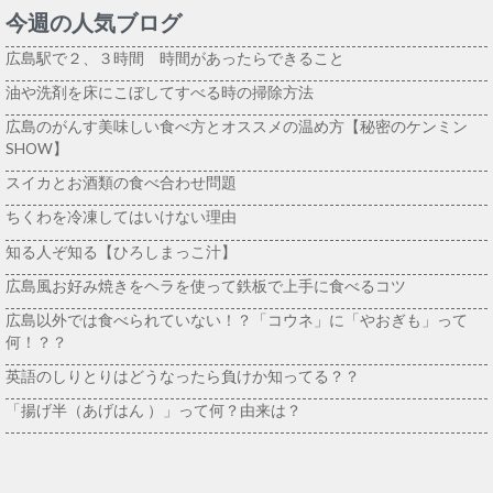
今週の人気ブログ
広島駅で２、３時間 時間があったらできること
油や洗剤を床にこぼしてすべる時の掃除方法
広島のがんす美味しい食べ方とオススメの温め方【秘密のケンミン
SHOW】
スイカとお酒類の食べ合わせ問題
ちくわを冷凍してはいけない理由
知る人ぞ知る【ひろしまっこ汁】
広島風お好み焼きをヘラを使って鉄板で上手に食べるコツ
広島以外では食べられていない！？「コウネ」に「やおぎも」って
何！？？
英語のしりとりはどうなったら負けか知ってる？？
「揚げ半（あげはん ）」って何？由来は？