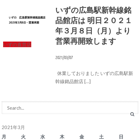
いずの広島駅新幹線銘
品館店は 明日２０２１
年３月８日（月）より
営業再開致します
いずの直営店
2021/03/07
休業しておりました いずの広島駅新
幹線銘品館店 […]
2021年3月
月
火
水
木
金
土
日