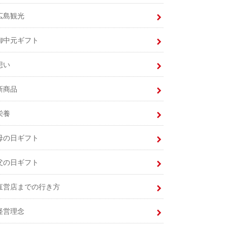
広島観光
御中元ギフト
想い
新商品
栄養
母の日ギフト
父の日ギフト
直営店までの行き方
経営理念