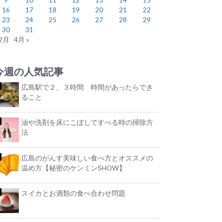
16
17
18
19
20
21
22
23
24
25
26
27
28
29
30
31
 2月
4月 »
今週の人気記事
広島駅で２、３時間 時間があったらでき
ること
油や洗剤を床にこぼしてすべる時の掃除方
法
広島のがんす美味しい食べ方とオススメの
温め方【秘密のケンミンSHOW】
スイカとお酒類の食べ合わせ問題