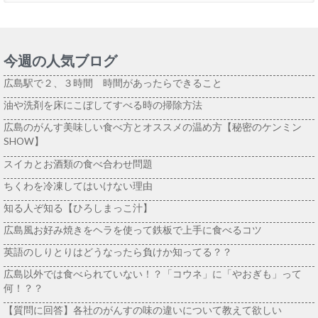
今週の人気ブログ
広島駅で２、３時間 時間があったらできること
油や洗剤を床にこぼしてすべる時の掃除方法
広島のがんす美味しい食べ方とオススメの温め方【秘密のケンミン
SHOW】
スイカとお酒類の食べ合わせ問題
ちくわを冷凍してはいけない理由
知る人ぞ知る【ひろしまっこ汁】
広島風お好み焼きをヘラを使って鉄板で上手に食べるコツ
英語のしりとりはどうなったら負けか知ってる？？
広島以外では食べられていない！？「コウネ」に「やおぎも」って
何！？？
【質問に回答】各社のがんすの味の違いについて教えて欲しい