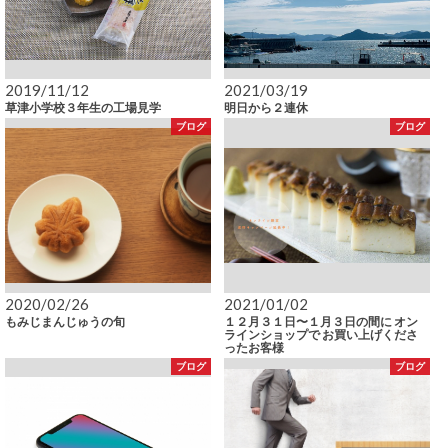
2019/11/12
2021/03/19
草津小学校３年生の工場見学
明日から２連休
ブログ
ブログ
2020/02/26
2021/01/02
もみじまんじゅうの旬
１２月３１日〜１月３日の間に オン
ラインショップで お買い上げくださ
ったお客様
ブログ
ブログ