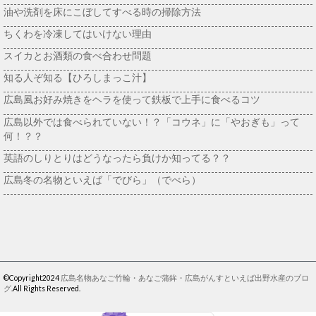
油や洗剤を床にこぼしてすべる時の掃除方法
ちくわを冷凍してはいけない理由
スイカとお酒類の食べ合わせ問題
知る人ぞ知る【ひろしまっこ汁】
広島風お好み焼きをヘラを使って鉄板で上手に食べるコツ
広島以外では食べられていない！？「コウネ」に「やおぎも」って
何！？？
英語のしりとりはどうなったら負けか知ってる？？
広島冬の名物といえば「でびら」（でべら）
©Copyright2024
広島名物あなご竹輪・あなご蒲鉾・広島がんすといえば出野水産のブロ
グ
.All Rights Reserved.