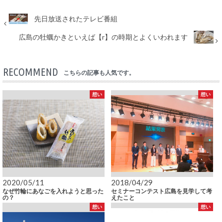
先日放送されたテレビ番組
広島の牡蠣かきといえば【r】の時期とよくいわれます
RECOMMEND
こちらの記事も人気です。
想い
想い
2020/05/11
2018/04/29
なぜ竹輪にあなごを入れようと思った
セミナーコンテスト広島を見学して考
の？
えたこと
想い
想い