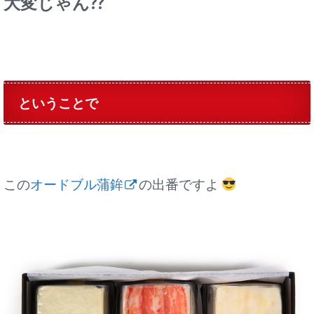
大変じゃん??
ということで
この
オードブル蒲鉾
の出番ですよ