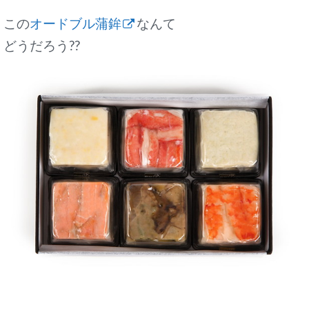
この
オードブル蒲鉾
なんて
どうだろう??