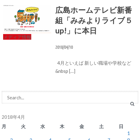
広島ホームテレビ新番
組「みみよりライブ５
up!」に本日
メディア情報
2018/04/10
4月といえば 新しい職場や学校など
&nbsp […]
2018年4月
月
火
水
木
金
土
日
1
2
3
4
5
6
7
8