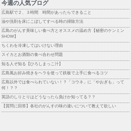
今週の人気ブログ
広島駅で２、３時間 時間があったらできること
油や洗剤を床にこぼしてすべる時の掃除方法
広島のがんす美味しい食べ方とオススメの温め方【秘密のケンミン
SHOW】
ちくわを冷凍してはいけない理由
スイカとお酒類の食べ合わせ問題
知る人ぞ知る【ひろしまっこ汁】
広島風お好み焼きをヘラを使って鉄板で上手に食べるコツ
広島以外では食べられていない！？「コウネ」に「やおぎも」って
何！？？
英語のしりとりはどうなったら負けか知ってる？？
【質問に回答】各社のがんすの味の違いについて教えて欲しい