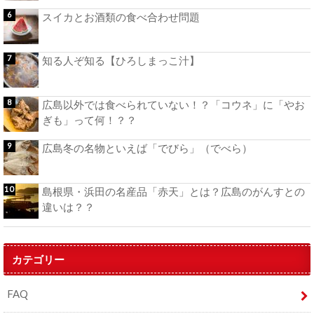
スイカとお酒類の食べ合わせ問題
知る人ぞ知る【ひろしまっこ汁】
広島以外では食べられていない！？「コウネ」に「やお
ぎも」って何！？？
広島冬の名物といえば「でびら」（でべら）
島根県・浜田の名産品「赤天」とは？広島のがんすとの
違いは？？
カテゴリー
FAQ