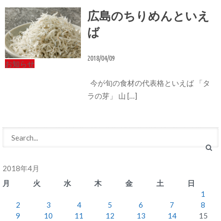
広島のちりめんといえ
ば
2018/04/09
お知らせ
今が旬の食材の代表格といえば 「タ
ラの芽」 山 […]
2018年4月
月
火
水
木
金
土
日
1
2
3
4
5
6
7
8
9
10
11
12
13
14
15