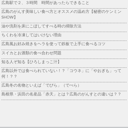
広島駅で２、３時間 時間があったらできること
広島のがんす美味しい食べ方とオススメの温め方【秘密のケンミン
SHOW】
油や洗剤を床にこぼしてすべる時の掃除方法
ちくわを冷凍してはいけない理由
広島風お好み焼きをヘラを使って鉄板で上手に食べるコツ
スイカとお酒類の食べ合わせ問題
知る人ぞ知る【ひろしまっこ汁】
広島以外では食べられていない！？「コウネ」に「やおぎも」って
何！？？
広島冬の名物といえば「でびら」（でべら）
島根県・浜田の名産品「赤天」とは？広島のがんすとの違いは？？