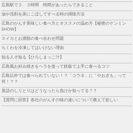
広島駅で２、３時間 時間があったらできること
油や洗剤を床にこぼしてすべる時の掃除方法
広島のがんす美味しい食べ方とオススメの温め方【秘密のケンミン
SHOW】
スイカとお酒類の食べ合わせ問題
ちくわを冷凍してはいけない理由
知る人ぞ知る【ひろしまっこ汁】
広島風お好み焼きをヘラを使って鉄板で上手に食べるコツ
広島以外では食べられていない！？「コウネ」に「やおぎも」って
何！？？
英語のしりとりはどうなったら負けか知ってる？？
【質問に回答】各社のがんすの味の違いについて教えて欲しい