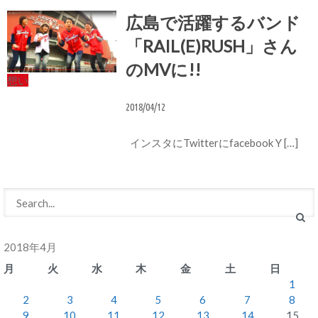
広島で活躍するバンド
「RAIL(E)RUSH」さん
のMVに!!
想い
2018/04/12
インスタにTwitterにfacebook Y […]
2018年4月
月
火
水
木
金
土
日
1
2
3
4
5
6
7
8
9
10
11
12
13
14
15