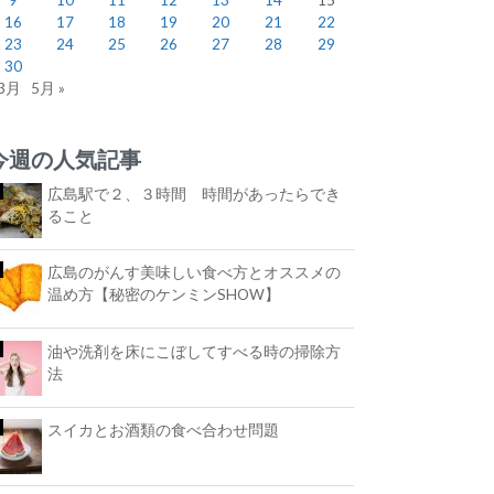
16
17
18
19
20
21
22
23
24
25
26
27
28
29
30
 3月
5月 »
今週の人気記事
広島駅で２、３時間 時間があったらでき
ること
広島のがんす美味しい食べ方とオススメの
温め方【秘密のケンミンSHOW】
油や洗剤を床にこぼしてすべる時の掃除方
法
スイカとお酒類の食べ合わせ問題