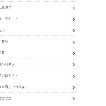
広島観光
御中元ギフト
想い
新商品
栄養
母の日ギフト
父の日ギフト
直営店までの行き方
経営理念