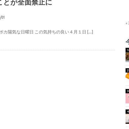
ことが全面禁止に
4/01
«
ポカ陽気な日曜日 この気持ちの良い４月１日 […]