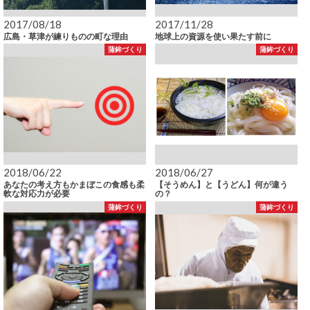
2017/08/18
2017/11/28
広島・草津が練りものの町な理由
地球上の資源を使い果たす前に
蒲鉾づくり
蒲鉾づくり
2018/06/22
2018/06/27
あなたの考え方もかまぼこの食感も柔
【そうめん】と【うどん】何が違う
軟な対応力が必要
の？
蒲鉾づくり
蒲鉾づくり