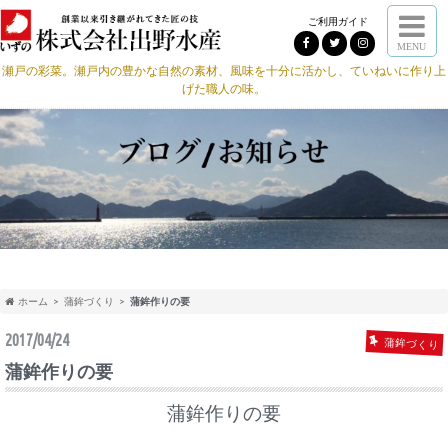
ご利用ガイド
MENU
瀬戸の彩菜。瀬戸内の豊かな自然の素材、風味を十分に活かし、ていねいに作り上
げた職人の味。
ホーム
蒲鉾づくり
蒲鉾作りの要
2017/04/24
蒲鉾づくり
蒲鉾作りの要
蒲鉾作りの要