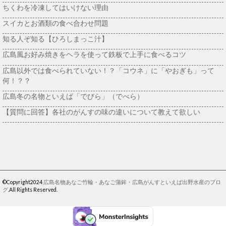
ちくわを冷凍してはいけない理由
スイカとお酒類の食べ合わせ問題
知る人ぞ知る【ひろしまっこ汁】
広島風お好み焼きをヘラを使って鉄板で上手に食べるコツ
広島以外では食べられていない！？「コウネ」に「やおぎも」って
何！？？
広島冬の名物といえば「でびら」（でべら）
【質問に回答】各社のがんすの味の違いについて教えて欲しい
©Copyright2024
広島名物あなご竹輪・あなご蒲鉾・広島がんすといえば出野水産のブロ
グ
.All Rights Reserved.