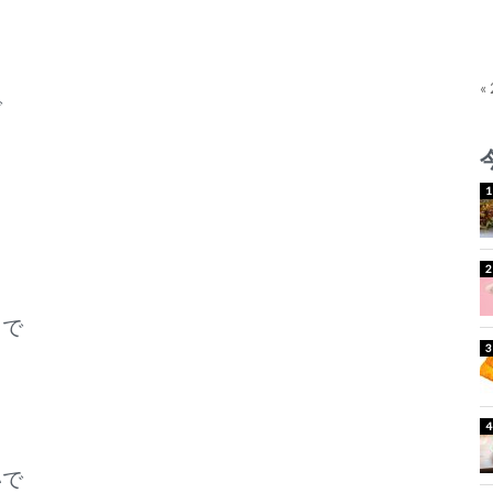
«
で
とで
いで