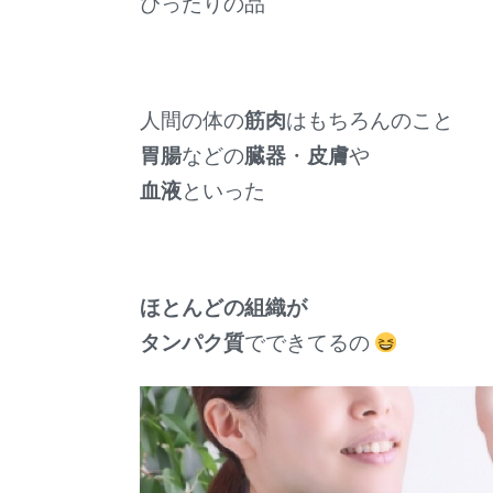
ぴったりの品
人間の体の
筋肉
はもちろんのこと
胃腸
などの
臓器
・
皮膚
や
血液
といった
ほとんどの組織が
タンパク質
でできてるの