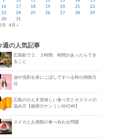
16
17
18
19
20
21
22
23
24
25
26
27
28
29
30
31
 2月
4月 »
今週の人気記事
広島駅で２、３時間 時間があったらでき
ること
油や洗剤を床にこぼしてすべる時の掃除方
法
広島のがんす美味しい食べ方とオススメの
温め方【秘密のケンミンSHOW】
スイカとお酒類の食べ合わせ問題