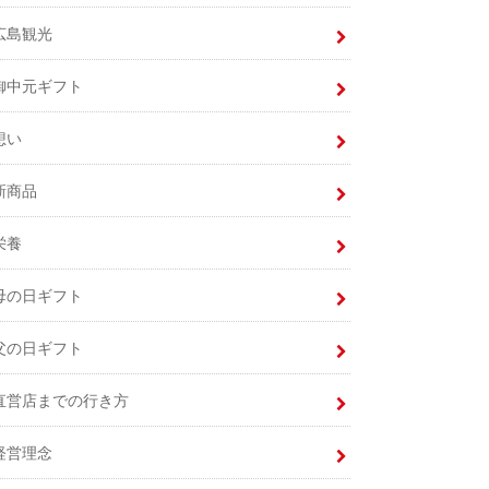
広島観光
御中元ギフト
想い
新商品
栄養
母の日ギフト
父の日ギフト
直営店までの行き方
経営理念