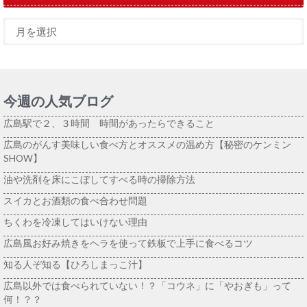
今週の人気ブログ
広島駅で２、３時間 時間があったらできること
広島のがんす美味しい食べ方とオススメの温め方【秘密のケンミン
SHOW】
油や洗剤を床にこぼしてすべる時の掃除方法
スイカとお酒類の食べ合わせ問題
ちくわを冷凍してはいけない理由
広島風お好み焼きをヘラを使って鉄板で上手に食べるコツ
知る人ぞ知る【ひろしまっこ汁】
広島以外では食べられていない！？「コウネ」に「やおぎも」って
何！？？