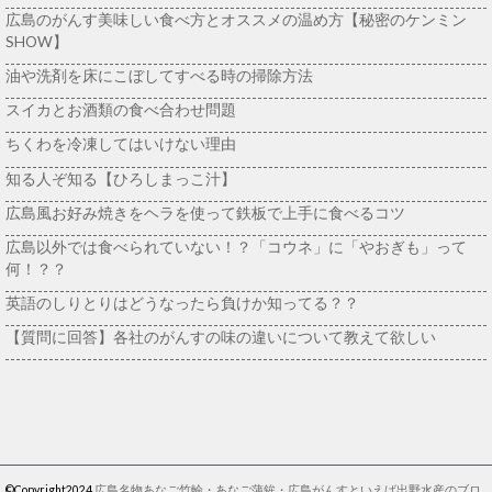
広島のがんす美味しい食べ方とオススメの温め方【秘密のケンミン
SHOW】
油や洗剤を床にこぼしてすべる時の掃除方法
スイカとお酒類の食べ合わせ問題
ちくわを冷凍してはいけない理由
知る人ぞ知る【ひろしまっこ汁】
広島風お好み焼きをヘラを使って鉄板で上手に食べるコツ
広島以外では食べられていない！？「コウネ」に「やおぎも」って
何！？？
英語のしりとりはどうなったら負けか知ってる？？
【質問に回答】各社のがんすの味の違いについて教えて欲しい
©Copyright2024
広島名物あなご竹輪・あなご蒲鉾・広島がんすといえば出野水産のブロ