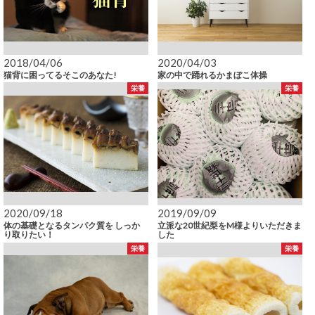
2018/04/06
2020/04/03
猫背に困ってるそこのあなた!
家の中で踊れるかまぼこ体操
栄養
栄養
2020/09/18
2019/09/09
体の基礎となるタンパク質を しっか
立派な20世紀梨をM様よりいただきま
り取りたい！
した
栄養
栄養