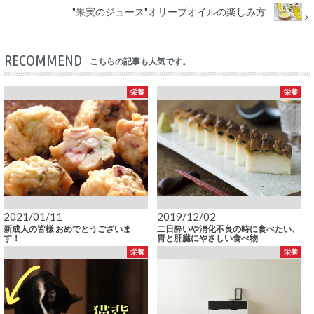
"果実のジュース"オリーブオイルの楽しみ方
RECOMMEND
こちらの記事も人気です。
栄養
栄養
2021/01/11
2019/12/02
新成人の皆様 おめでとうございま
二日酔いや消化不良の時に食べたい、
す！
胃と肝臓にやさしい食べ物
栄養
栄養