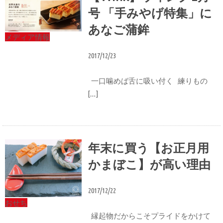
号 「手みやげ特集」に
あなご蒲鉾
メディア情報
2017/12/23
一口噛めば舌に吸い付く 練りもの
[…]
年末に買う【お正月用
かまぼこ】が高い理由
2017/12/22
おせち
縁起物だからこそプライドをかけて