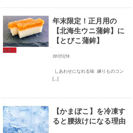
年末限定！正月用の
【北海生ウニ蒲鉾】に
【とびこ蒲鉾】
新商品
2017/12/18
しあわせになれる味 練りものコン
[…]
【かまぼこ】を冷凍す
ると腰抜けになる理由