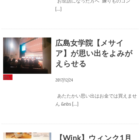
お世話になった方へ 練りものコン
[…]
広島女学院【メサイ
ア】が思い出をよみが
えらせる
想い
2017/12/24
あたたかい思い出はお金では買えませ
ん &nbs […]
【Wink】ウィンク1月