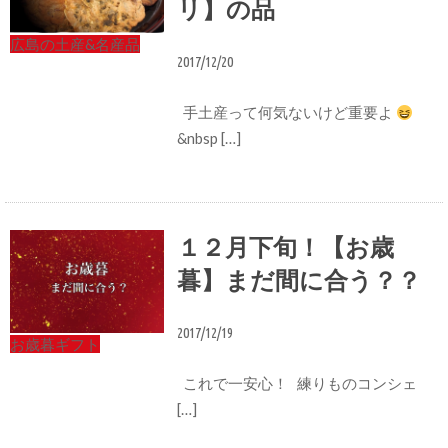
リ】の品
広島の土産&名産品
2017/12/20
手土産って何気ないけど重要よ
&nbsp […]
１２月下旬！【お歳
暮】まだ間に合う？？
2017/12/19
お歳暮ギフト
これで一安心！ 練りものコンシェ
[…]