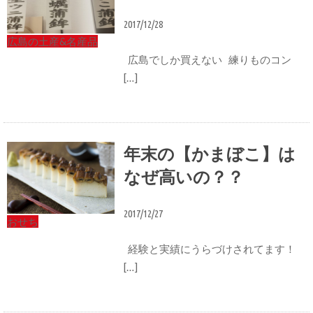
2017/12/28
広島の土産&名産品
広島でしか買えない 練りものコン
[…]
年末の【かまぼこ】は
なぜ高いの？？
2017/12/27
おせち
経験と実績にうらづけされてます！
[…]