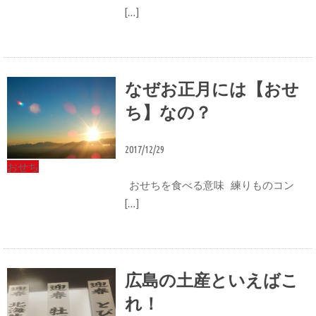
[…]
なぜお正月には【おせ
ち】なの？
2017/12/29
おせち
おせちを食べる意味 練りものコン
[…]
広島の土産といえばこ
れ！