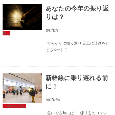
あなたの今年の振り返
りは？
2017/12/31
想い
大みそかに振り返り 元旦に計画をた
てる &nb […]
新幹線に乗り遅れる前
に！
2017/12/30
いずの直営店
急いでる時には！ 練りものコンシ